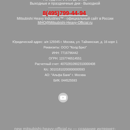
Выходные и праздничные дни - Выходной
-----------------------------
8(495)799-44-94
Mitsubishi Heavy Industries™ - официальный сайт в России
MHO@Mitsubishi-Heavy-Official.ru
Юридический адрес: а/я 129345 г. Москва, ул. Тайнинская, д. 16 корп 1
Реквизиты: ООО "Колд Бриз"
ИНН: 7716796442
ОГРН: 1157746514551
Расчетный счет: 40702810902310000408
К/с: 30101810200000000593
АО: "Альфа Банк" г. Москва
БИК: 044525593
new
mitsubishi-heavy-official.ru —
создание интернет-