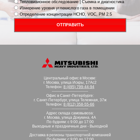
Тепловизионное обследование | Съемка и диагностика
Измерение уровня углекислого газа в помещении
Определение концентрации HCHO, VOC, PM 2.5
ОТПРАВИТЬ
Центральный офис в Москве:
г. Москва, улица Искры, 17Ас2
Телефон:
8 (495) 799-44-94
-----------------------------
Офис в Санкт-Петербурге:
г. Санкт-Петербург, улица Тележная, 37ж
Телефон:
8 (812) 358-55-66
-----------------------------
Адрес склада самовывоза:
г. Москва, улица Докукина, 4А
По будням: с 9:00 до 17:00
Выходные и праздничные дни - Выходной
-----------------------------
Доставка в регионы транспортной компанией
По будням: с 9:00 до 17:00