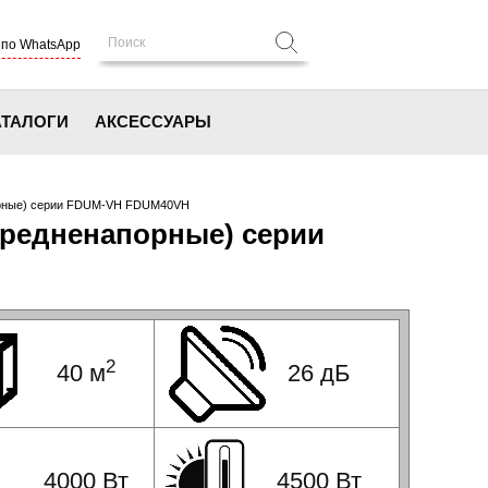
 по WhatsApp
АТАЛОГИ
АКСЕССУАРЫ
напорные) серии FDUM-VH FDUM40VH
(средненапорные) серии
2
40 м
26 дБ
4000 Вт
4500 Вт