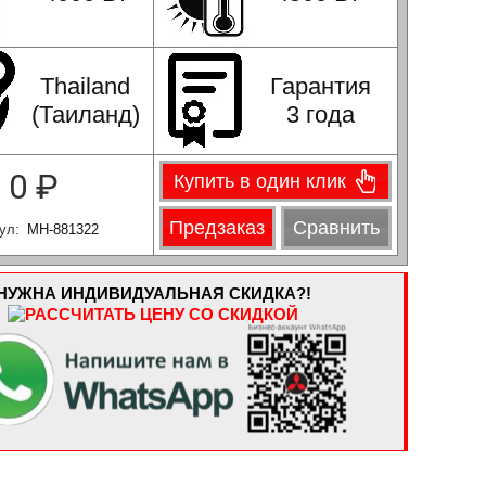
Thailand
Гарантия
(Таиланд)
3 года
0
₽
Купить в один клик
Предзаказ
Сравнить
ул:
МН-881322
НУЖНА ИНДИВИДУАЛЬНАЯ СКИДКА?!