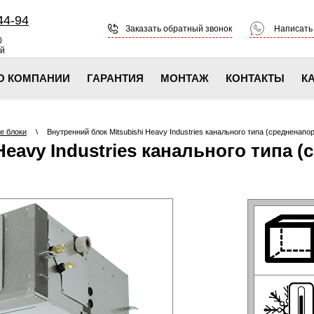
44-94
Заказать обратный звонок
Написать
0
ой
О КОМПАНИИ
ГАРАНТИЯ
МОНТАЖ
КОНТАКТЫ
К
е блоки
\
Внутренний блок Mitsubishi Heavy Industries канального типа (средне
Heavy Industries канального типа 