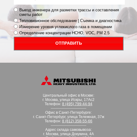
Выезд инженера для разметки трассы и составления
сметы работ
Тепловизионное обследование | Съемка и диагностика
Измерение уровня углекислого газа в помещении
Определение концентрации HCHO, VOC, PM 2.5
ОТПРАВИТЬ
Центральный офис в Москве:
г. Москва, улица Искры, 17Ас2
Телефон:
8 (495) 799-44-94
-----------------------------
Офис в Санкт-Петербурге:
г. Санкт-Петербург, улица Тележная, 37ж
Телефон:
8 (812) 358-55-66
-----------------------------
Адрес склада самовывоза:
г. Москва, улица Докукина, 4А