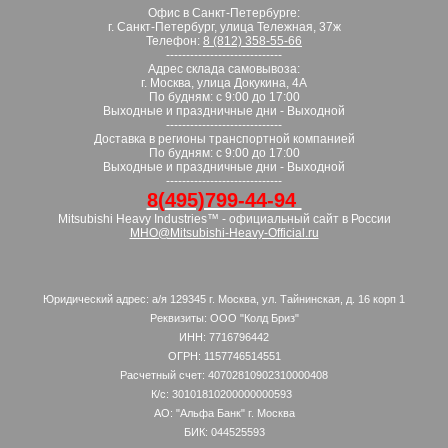
Офис в Санкт-Петербурге:
г. Санкт-Петербург, улица Тележная, 37ж
Телефон:
8 (812) 358-55-66
-----------------------------
Адрес склада самовывоза:
г. Москва, улица Докукина, 4А
По будням: с 9:00 до 17:00
Выходные и праздничные дни - Выходной
-----------------------------
Доставка в регионы транспортной компанией
По будням: с 9:00 до 17:00
Выходные и праздничные дни - Выходной
-----------------------------
8(495)799-44-94
Mitsubishi Heavy Industries™ - официальный сайт в России
MHO@Mitsubishi-Heavy-Official.ru
Юридический адрес: а/я 129345 г. Москва, ул. Тайнинская, д. 16 корп 1
Реквизиты: ООО "Колд Бриз"
ИНН: 7716796442
ОГРН: 1157746514551
Расчетный счет: 40702810902310000408
К/с: 30101810200000000593
АО: "Альфа Банк" г. Москва
БИК: 044525593