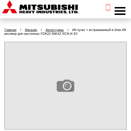
Главная
\
Магазин
\
Аксессуары
\
ИК пульт + встраиваемый в блок ИК
ресивер для настенных FDK22-56KXZ RCN-K-E2