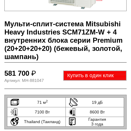
Мульти-сплит-система Mitsubishi
Heavy Industries SCM71ZM-W + 4
внутренних блока серии Premium
(20+20+20+20) (бежевый, золотой,
шампань)
581 700
₽
Купить в один клик
Артикул:
МН-881047
2
71 м
19 дБ
7100 Вт
8600 Вт
Гарантия
Thailand (Таиланд)
3 года